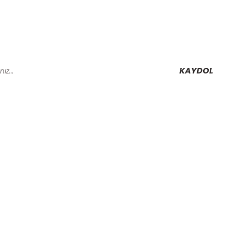
KAYDOL
Alışveriş
Mesafeli Satış Sözleşmesi
Gizlilik ve Güvenlik
rmu
İptal İade Koşullari
Kişisel Veriler Politikası