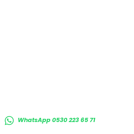
Bu ürüne benzer farklı alternatifler olmalı.
E-BÜLTENE KAYIT OLUN KAMPANYALARIMI
WhatsApp 0530 223 65 71