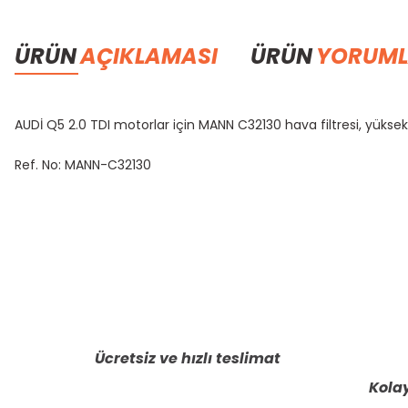
ÜRÜN
AÇIKLAMASI
ÜRÜN
YORUML
AUDİ Q5 2.0 TDI motorlar için MANN C32130 hava filtresi, yüksek
Ref. No: MANN-
C32130
Bu ürünün fiyat bilgisi, resim, ürün açıklamalarında ve diğer konula
Görüş ve önerileriniz için teşekkür ederiz.
Ürün resmi kalitesiz, bozuk veya görüntülenemiyor.
Ürün açıklamasında eksik bilgiler bulunuyor.
Ücretsiz ve hızlı teslimat
Ürün bilgilerinde hatalar bulunuyor.
Kolay
Ürün fiyatı diğer sitelerden daha pahalı.