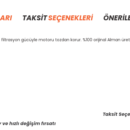
ARI
TAKSİT
SEÇENEKLERİ
ÖNERİL
 filtrasyon gücüyle motoru tozdan korur. %100 orijinal Alman üret
rda yetersiz gördüğünüz noktaları öneri formunu kullanarak tarafımıza il
Bu ürüne ilk yorumu siz yapın!
Yorum Yaz
Taksit Seçe
 ve hızlı değişim fırsatı