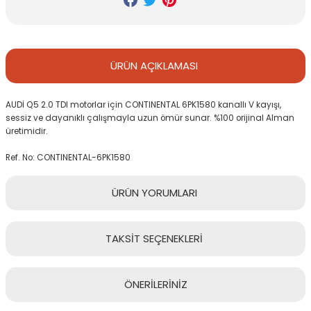
ÜRÜN
AÇIKLAMASI
AUDİ Q5 2.0 TDI motorlar için CONTINENTAL 6PK1580 kanallı V kayışı,
sessiz ve dayanıklı çalışmayla uzun ömür sunar. %100 orijinal Alman
üretimidir.
Ref. No: CONTINENTAL-6PK1580
ÜRÜN
YORUMLARI
TAKSİT
SEÇENEKLERİ
Bu ürüne ilk yorumu siz yapın!
ÖNERİLERİNİZ
Yorum Yaz