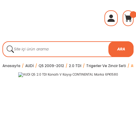
ARA
Anasayfa
AUDİ
Q5 2009-2012
2.0 TDI
Trigerler Ve Zincir Seti
AU