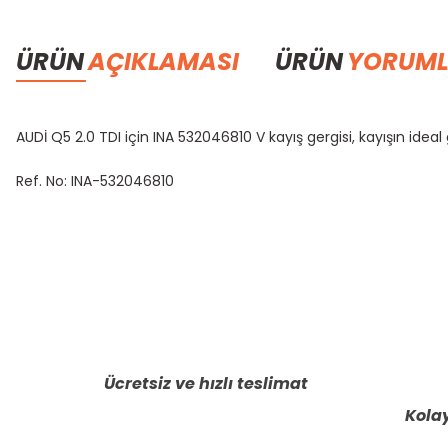
ÜRÜN
AÇIKLAMASI
ÜRÜN
YORUML
AUDİ Q5 2.0 TDI için INA 532046810 V kayış gergisi, kayışın ide
Ref. No: INA-532046810
Bu ürünün fiyat bilgisi, resim, ürün açıklamalarında ve diğer konula
Görüş ve önerileriniz için teşekkür ederiz.
Ürün resmi kalitesiz, bozuk veya görüntülenemiyor.
Ürün açıklamasında eksik bilgiler bulunuyor.
Ücretsiz ve hızlı teslimat
Ürün bilgilerinde hatalar bulunuyor.
Kolay
Ürün fiyatı diğer sitelerden daha pahalı.