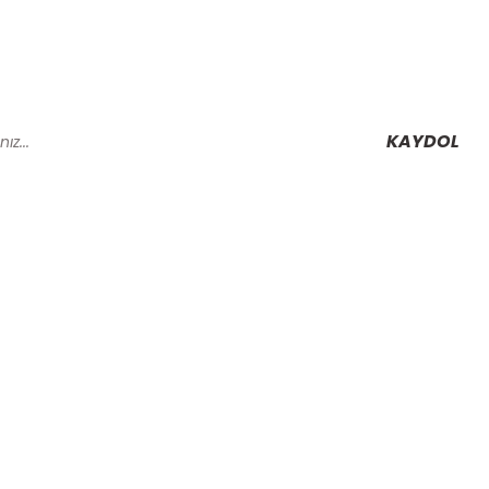
KAYDOL
Alışveriş
Mesafeli Satış Sözleşmesi
Gizlilik ve Güvenlik
rmu
İptal İade Koşullari
Kişisel Veriler Politikası