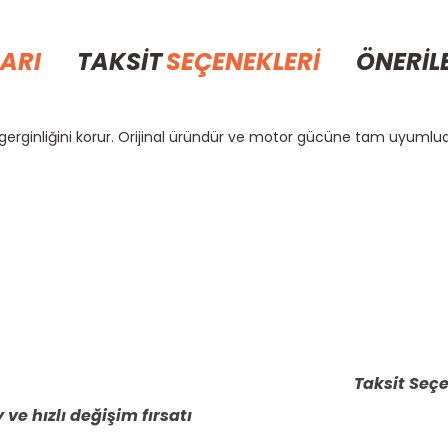
ARI
TAKSİT
SEÇENEKLERİ
ÖNERİL
al gerginliğini korur. Orijinal üründür ve motor gücüne tam uyumlud
rda yetersiz gördüğünüz noktaları öneri formunu kullanarak tarafımıza il
Bu ürüne ilk yorumu siz yapın!
Yorum Yaz
Taksit Seçe
 ve hızlı değişim fırsatı