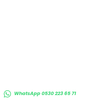
Bu ürüne benzer farklı alternatifler olmalı.
E-BÜLTENE KAYIT OLUN KAMPANYALARIMI
WhatsApp 0530 223 65 71
0530 223 65 71