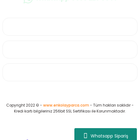
0530 223 65 71
Üyelik
Kurumsal
Alışveriş
Copyright 2022 © -
www.enkolayparca.com
- Tüm hakları saklıdır -
Kredi kartı bilgileriniz 256bit SSL Sertifikası ile Korunmaktadır.
Whatsapp Sipariş