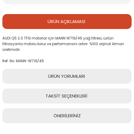
ÜRÜN
AÇIKLAMASI
AUDİ Q5 2.0 TFSI motorlar için MANN W719/45 yağ filtresi, üstün
filtrasyonla motoru korur ve performansını artırır. %100 orijinal Alman
üretimidir.
Ref. No: MANN-W719/45
ÜRÜN
YORUMLARI
TAKSİT
SEÇENEKLERİ
Bu ürüne ilk yorumu siz yapın!
ÖNERİLERİNİZ
Yorum Yaz
Bu ürünün fiyat bilgisi, resim, ürün açıklamalarında ve diğer