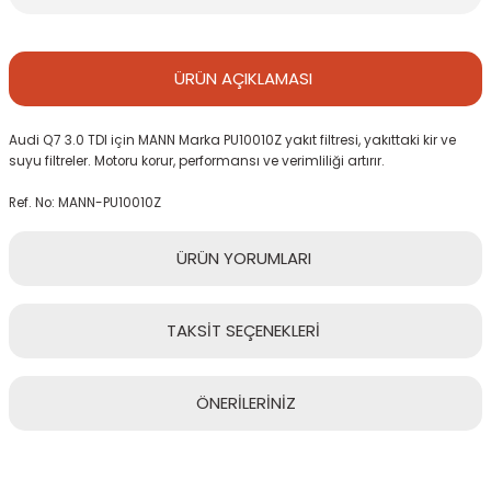
ÜRÜN
AÇIKLAMASI
Audi Q7 3.0 TDI için MANN Marka PU10010Z yakıt filtresi, yakıttaki kir ve
suyu filtreler. Motoru korur, performansı ve verimliliği artırır.
Ref. No: MANN-PU10010Z
ÜRÜN
YORUMLARI
TAKSİT
SEÇENEKLERİ
Bu ürüne ilk yorumu siz yapın!
ÖNERİLERİNİZ
Yorum Yaz
Bu ürünün fiyat bilgisi, resim, ürün açıklamalarında ve diğer
konularda yetersiz gördüğünüz noktaları öneri formunu kullanarak