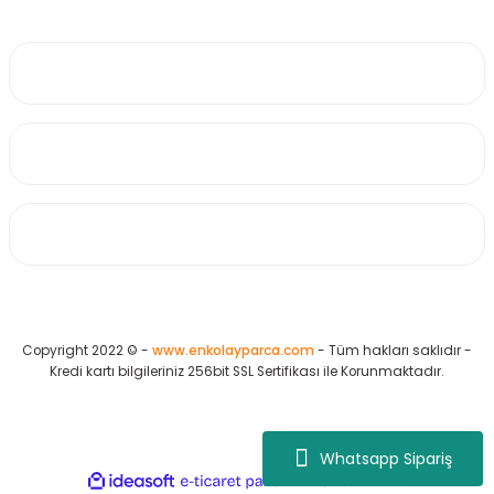
0530 223 65 71
Üyelik
Kurumsal
Alışveriş
Copyright 2022 © -
www.enkolayparca.com
- Tüm hakları saklıdır -
Kredi kartı bilgileriniz 256bit SSL Sertifikası ile Korunmaktadır.
Whatsapp Sipariş
ideasoft
ile
e-