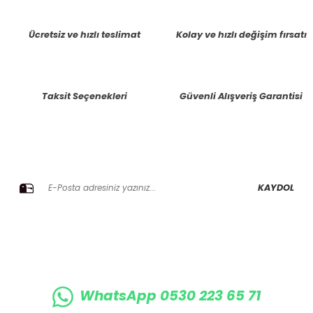
tarafımıza iletebilirsiniz.
Görüş ve önerileriniz için teşekkür ederiz.
Ücretsiz ve hızlı teslimat
Kolay ve hızlı değişim fırsatı
Ürün resmi kalitesiz, bozuk veya görüntülenemiyor.
Ürün açıklamasında eksik bilgiler bulunuyor.
Taksit Seçenekleri
Güvenli Alışveriş Garantisi
Ürün bilgilerinde hatalar bulunuyor.
Ürün fiyatı diğer sitelerden daha pahalı.
Bu ürüne benzer farklı alternatifler olmalı.
E-BÜLTENE KAYIT OLUN KAMPANYALARIMIZI KAÇIRMAYIN
KAYDOL
Gönder
WhatsApp 0530 223 65 71