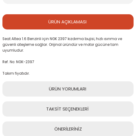
ÜRÜN
AÇIKLAMASI
Seat Altea 1.6 Benzinli için NGK 2397 kızdırma bujisi, hızlı ısınma ve
güvenli ateşleme sağlar. Orijinal üründür ve motor gücüne tam
uyumludur.
Ref. No: NGK-2397
Takım fiyatıdır.
ÜRÜN
YORUMLARI
TAKSİT
SEÇENEKLERİ
Bu ürüne ilk yorumu siz yapın!
ÖNERİLERİNİZ
Yorum Yaz