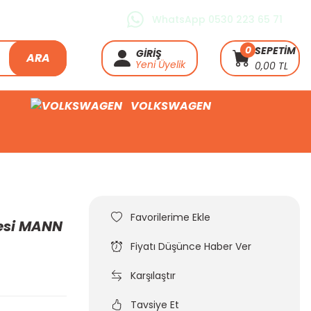
WhatsApp 0530 223 65 71
0
SEPETİM
GİRİŞ
ARA
Yeni Üyelik
0,00 TL
VOLKSWAGEN
resi MANN
Fiyatı Düşünce Haber Ver
Karşılaştır
Tavsiye Et