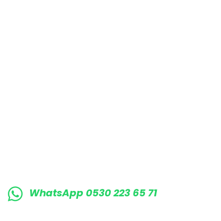
Bu ürüne benzer farklı alternatifler olmalı.
E-BÜLTENE KAYIT OLUN KAMPANYALARIMI
WhatsApp 0530 223 65 71
0530 223 65 71