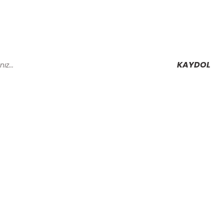
KAYDOL
Alışveriş
Mesafeli Satış Sözleşmesi
Gizlilik ve Güvenlik
rmu
İptal İade Koşullari
Kişisel Veriler Politikası