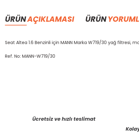
ÜRÜN
AÇIKLAMASI
ÜRÜN
YORUML
Seat Altea 1.6 Benzinli için MANN Marka W719/30 yağ filtresi, mo
Ref. No: MANN-W719/30
Bu ürünün fiyat bilgisi, resim, ürün açıklamalarında ve diğer konula
Görüş ve önerileriniz için teşekkür ederiz.
Ürün resmi kalitesiz, bozuk veya görüntülenemiyor.
Ürün açıklamasında eksik bilgiler bulunuyor.
Ücretsiz ve hızlı teslimat
Ürün bilgilerinde hatalar bulunuyor.
Kolay
Ürün fiyatı diğer sitelerden daha pahalı.