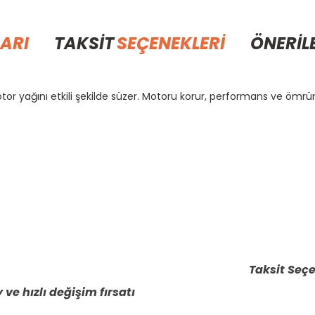
ARI
TAKSİT
SEÇENEKLERİ
ÖNERİL
tor yağını etkili şekilde süzer. Motoru korur, performans ve ömrünü
rda yetersiz gördüğünüz noktaları öneri formunu kullanarak tarafımıza il
Bu ürüne ilk yorumu siz yapın!
Yorum Yaz
Taksit Seçe
 ve hızlı değişim fırsatı