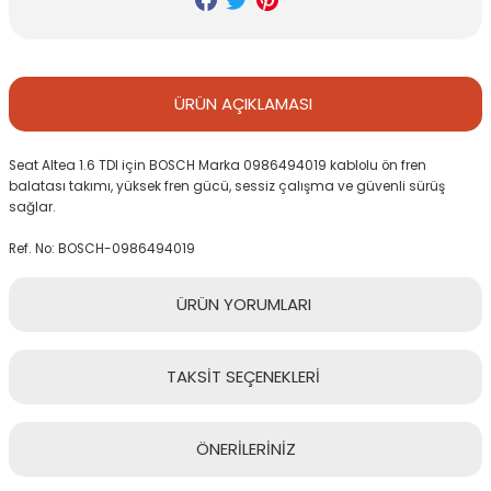
ÜRÜN
AÇIKLAMASI
Seat Altea 1.6 TDI için BOSCH Marka 0986494019 kablolu ön fren
balatası takımı, yüksek fren gücü, sessiz çalışma ve güvenli sürüş
sağlar.
Ref. No: BOSCH-0986494019
ÜRÜN
YORUMLARI
TAKSİT
SEÇENEKLERİ
Bu ürüne ilk yorumu siz yapın!
ÖNERİLERİNİZ
Yorum Yaz