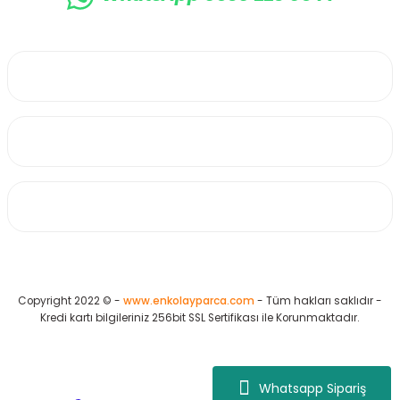
0530 223 65 71
Üyelik
Kurumsal
Alışveriş
Copyright 2022 © -
www.enkolayparca.com
- Tüm hakları saklıdır -
Kredi kartı bilgileriniz 256bit SSL Sertifikası ile Korunmaktadır.
Whatsapp Sipariş