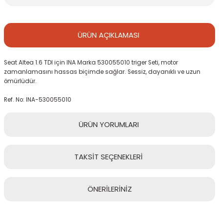
ÜRÜN
AÇIKLAMASI
Seat Altea 1.6 TDI için INA Marka 530055010 triger Seti, motor
zamanlamasını hassas biçimde sağlar. Sessiz, dayanıklı ve uzun
ömürlüdür.
Ref. No: INA-530055010
ÜRÜN
YORUMLARI
TAKSİT
SEÇENEKLERİ
Bu ürüne ilk yorumu siz yapın!
ÖNERİLERİNİZ
Yorum Yaz
Bu ürünün fiyat bilgisi, resim, ürün açıklamalarında ve diğer