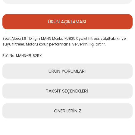
ÜRÜN
AÇIKLAMASI
Seat Altea 1.6 TDI için MANN Marka PU825X yakıt filtresi, yakıttaki kir ve
suyu filtreler. Motoru korur, performansı ve verimliliği artırır.
Ref. No: MANN-PU825X
ÜRÜN
YORUMLARI
TAKSİT
SEÇENEKLERİ
Bu ürüne ilk yorumu siz yapın!
ÖNERİLERİNİZ
Yorum Yaz
Bu ürünün fiyat bilgisi, resim, ürün açıklamalarında ve diğer
konularda yetersiz gördüğünüz noktaları öneri formunu kullanarak