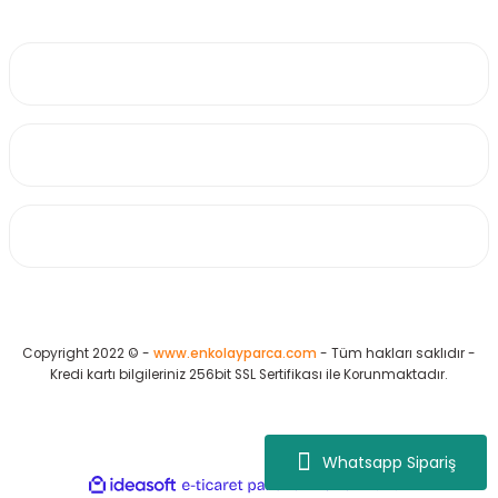
0530 223 65 71
Üyelik
Kurumsal
Alışveriş
Copyright 2022 © -
www.enkolayparca.com
- Tüm hakları saklıdır -
Kredi kartı bilgileriniz 256bit SSL Sertifikası ile Korunmaktadır.
Whatsapp Sipariş
ideasoft
ile
e-