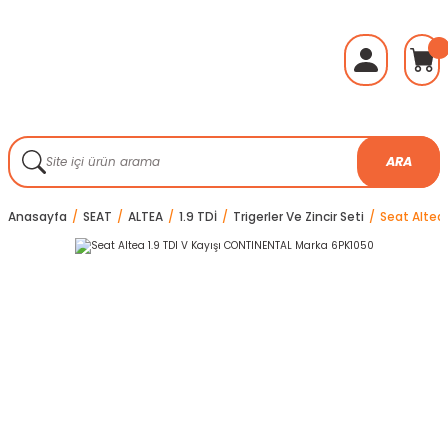
ARA
Anasayfa
SEAT
ALTEA
1.9 TDİ
Trigerler Ve Zincir Seti
Seat Altea