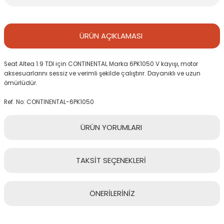
ÜRÜN
AÇIKLAMASI
Seat Altea 1.9 TDI için CONTINENTAL Marka 6PK1050 V kayışı, motor
aksesuarlarını sessiz ve verimli şekilde çalıştırır. Dayanıklı ve uzun
ömürlüdür.
Ref. No: CONTINENTAL-6PK1050
ÜRÜN
YORUMLARI
TAKSİT
SEÇENEKLERİ
Bu ürüne ilk yorumu siz yapın!
ÖNERİLERİNİZ
Yorum Yaz
Bu ürünün fiyat bilgisi, resim, ürün açıklamalarında ve diğer