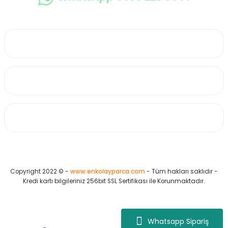
0530 223 65 71
Üyelik
Kurumsal
Alışveriş
Copyright 2022 © -
www.enkolayparca.com
- Tüm hakları saklıdır -
Kredi kartı bilgileriniz 256bit SSL Sertifikası ile Korunmaktadır.
Whatsapp Sipariş