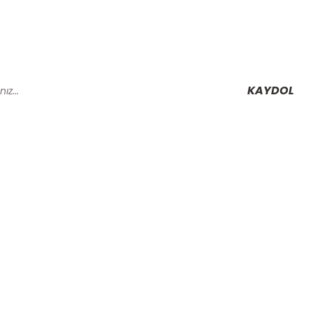
KAYDOL
Alışveriş
Mesafeli Satış Sözleşmesi
Gizlilik ve Güvenlik
rmu
İptal İade Koşullari
Kişisel Veriler Politikası