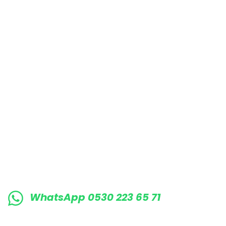
Bu ürüne benzer farklı alternatifler olmalı.
E-BÜLTENE KAYIT OLUN KAMPANYALARIMI
WhatsApp 0530 223 65 71
0530 223 65 71