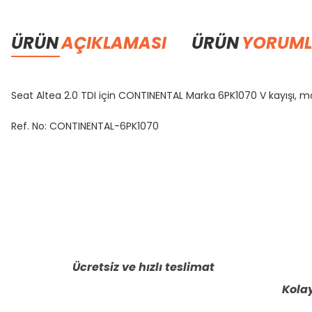
ÜRÜN
AÇIKLAMASI
ÜRÜN
YORUML
Seat Altea 2.0 TDI için CONTINENTAL Marka 6PK1070 V kayışı, motor
Ref. No: CONTINENTAL-6PK1070
Bu ürünün fiyat bilgisi, resim, ürün açıklamalarında ve diğer konula
Görüş ve önerileriniz için teşekkür ederiz.
Ürün resmi kalitesiz, bozuk veya görüntülenemiyor.
Ürün açıklamasında eksik bilgiler bulunuyor.
Ücretsiz ve hızlı teslimat
Ürün bilgilerinde hatalar bulunuyor.
Kolay
Ürün fiyatı diğer sitelerden daha pahalı.