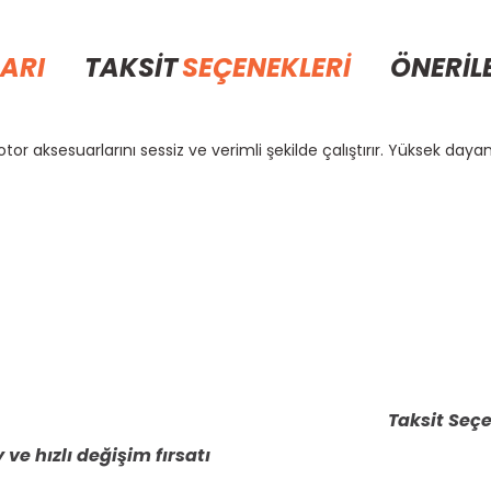
ARI
TAKSİT
SEÇENEKLERİ
ÖNERİL
 aksesuarlarını sessiz ve verimli şekilde çalıştırır. Yüksek dayanık
rda yetersiz gördüğünüz noktaları öneri formunu kullanarak tarafımıza il
Bu ürüne ilk yorumu siz yapın!
Yorum Yaz
Taksit Seçe
 ve hızlı değişim fırsatı