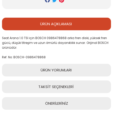
ÜRÜN
AÇIKLAMASI
Seat Arona 1.0 TSI için BOSCH 0986478868 arka fren diski, yüksek fren
gücü, düşük titreşim ve uzun ömürlü dayanıklılık sunar. Orijinal BOSCH
ürünüdür.
Ref. No: BOSCH-0986478868
ÜRÜN
YORUMLARI
TAKSİT
SEÇENEKLERİ
Bu ürüne ilk yorumu siz yapın!
ÖNERİLERİNİZ
Yorum Yaz