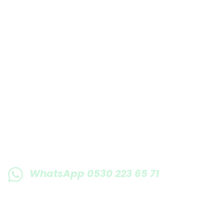
E-BÜLTENE KAYIT OLUN KAMPANYALARIMI
WhatsApp 0530 223 65 71
0530 223 65 71