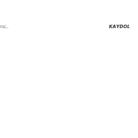
KAYDOL
Alışveriş
Mesafeli Satış Sözleşmesi
Gizlilik ve Güvenlik
rmu
İptal İade Koşullari
Kişisel Veriler Politikası