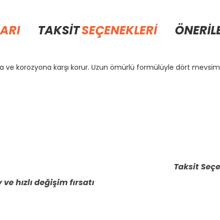
ARI
TAKSİT
SEÇENEKLERİ
ÖNERİL
onma ve korozyona karşı korur. Uzun ömürlü formülüyle dört mevsi
rda yetersiz gördüğünüz noktaları öneri formunu kullanarak tarafımıza il
Bu ürüne ilk yorumu siz yapın!
Yorum Yaz
Taksit Seçe
 ve hızlı değişim fırsatı