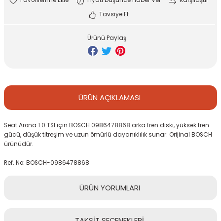
Fiyatı Düşünce Haber Ver
Karşılaştır
A7 2019-2022
Tavsiye Et
GO
Ürünü Paylaş
TİGUAN 2008-2011
AUDI TT 1999-2006
TİGUAN 2012-2016
AUDİ TT 2007-2010
TİGUAN 2016-
ÜRÜN
AÇIKLAMASI
AUDI TT 2011-2014
TİGUAN 2019-2022
Seat Arona 1.0 TSI için BOSCH 0986478868 arka fren diski, yüksek fren
AUDI TT 2015-
gücü, düşük titreşim ve uzun ömürlü dayanıklılık sunar. Orijinal BOSCH
TOUAREG
ürünüdür.
Ref. No: BOSCH-0986478868
Q3 2012-2014
ÜRÜN
YORUMLARI
Q3 2015-2018
TAKSİT
SEÇENEKLERİ