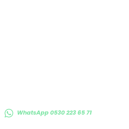
Bu ürüne benzer farklı alternatifler olmalı.
E-BÜLTENE KAYIT OLUN KAMPANYALARIMI
WhatsApp 0530 223 65 71
0530 223 65 71