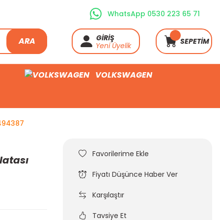
WhatsApp 0530 223 65 71
GİRİŞ
ARA
SEPETİM
Yeni Üyelik
VOLKSWAGEN
6494387
latası
Fiyatı Düşünce Haber Ver
Karşılaştır
Tavsiye Et