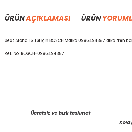
ÜRÜN
AÇIKLAMASI
ÜRÜN
YORUML
Seat Arona 1.5 TSI için BOSCH Marka 0986494387 arka fren ba
Ref. No: BOSCH-0986494387
Bu ürünün fiyat bilgisi, resim, ürün açıklamalarında ve diğer konula
Görüş ve önerileriniz için teşekkür ederiz.
Ürün resmi kalitesiz, bozuk veya görüntülenemiyor.
Ürün açıklamasında eksik bilgiler bulunuyor.
Ücretsiz ve hızlı teslimat
Ürün bilgilerinde hatalar bulunuyor.
Kolay
Ürün fiyatı diğer sitelerden daha pahalı.