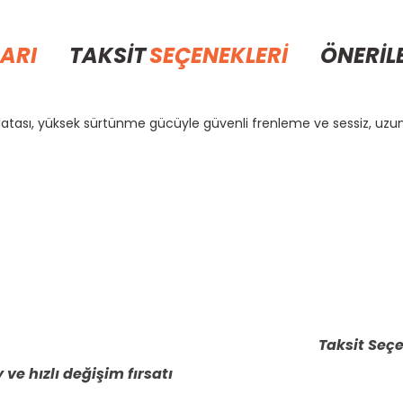
ARI
TAKSİT
SEÇENEKLERİ
ÖNERİL
latası, yüksek sürtünme gücüyle güvenli frenleme ve sessiz, uzu
rda yetersiz gördüğünüz noktaları öneri formunu kullanarak tarafımıza il
Bu ürüne ilk yorumu siz yapın!
Yorum Yaz
Taksit Seçe
 ve hızlı değişim fırsatı