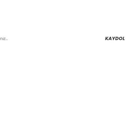
KAYDOL
Alışveriş
Mesafeli Satış Sözleşmesi
Gizlilik ve Güvenlik
rmu
İptal İade Koşullari
Kişisel Veriler Politikası