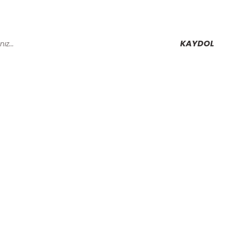
KAYDOL
Alışveriş
Mesafeli Satış Sözleşmesi
Gizlilik ve Güvenlik
rmu
İptal İade Koşullari
Kişisel Veriler Politikası