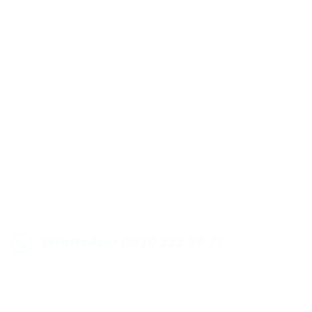
E-BÜLTENE KAYIT OLUN KAMPANYALARIMI
WhatsApp 0530 223 65 71
0530 223 65 71