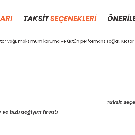
ARI
TAKSİT
SEÇENEKLERİ
ÖNERİL
motor yağı, maksimum koruma ve üstün performans sağlar. Motor
rda yetersiz gördüğünüz noktaları öneri formunu kullanarak tarafımıza il
Bu ürüne ilk yorumu siz yapın!
Yorum Yaz
Taksit Seçe
 ve hızlı değişim fırsatı