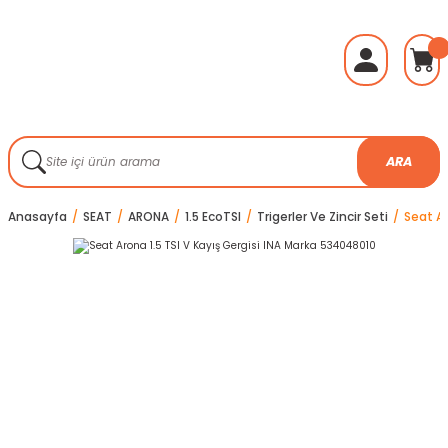
ARA
Anasayfa
SEAT
ARONA
1.5 EcoTSI
Trigerler Ve Zincir Seti
Seat Ar