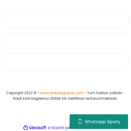
0530 223 65 71
Üyelik
Kurumsal
Alışveriş
Copyright 2022 © -
www.enkolayparca.com
- Tüm hakları saklıdır -
Kredi kartı bilgileriniz 256bit SSL Sertifikası ile Korunmaktadır.
Whatsapp Sipariş
ideasoft
ile
e-