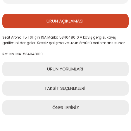
ÜRÜN
AÇIKLAMASI
Seat Arona 1.5 TSI için INA Marka 534048010 V kayış gergisi, kayış
gerilimini dengeler. Sessiz çalışma ve uzun ömürlü performans sunar.
Ref. No: INA-534048010
ÜRÜN
YORUMLARI
TAKSİT
SEÇENEKLERİ
Bu ürüne ilk yorumu siz yapın!
ÖNERİLERİNİZ
Yorum Yaz
Bu ürünün fiyat bilgisi, resim, ürün açıklamalarında ve diğer
konularda yetersiz gördüğünüz noktaları öneri formunu kullanarak