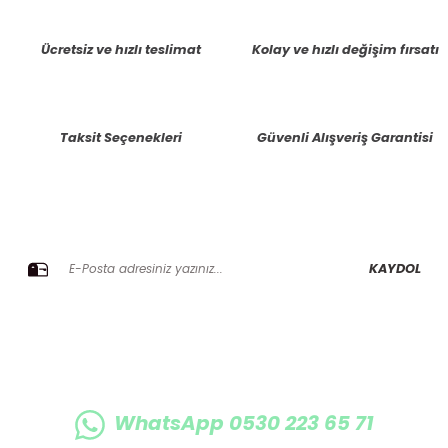
tarafımıza iletebilirsiniz.
Görüş ve önerileriniz için teşekkür ederiz.
Ücretsiz ve hızlı teslimat
Kolay ve hızlı değişim fırsatı
Ürün resmi kalitesiz, bozuk veya görüntülenemiyor.
Ürün açıklamasında eksik bilgiler bulunuyor.
Taksit Seçenekleri
Güvenli Alışveriş Garantisi
Ürün bilgilerinde hatalar bulunuyor.
Ürün fiyatı diğer sitelerden daha pahalı.
Bu ürüne benzer farklı alternatifler olmalı.
E-BÜLTENE KAYIT OLUN KAMPANYALARIMIZI KAÇIRMAYIN
KAYDOL
Gönder
WhatsApp 0530 223 65 71