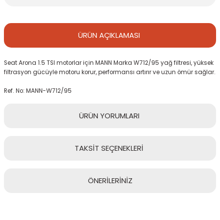
ÜRÜN
AÇIKLAMASI
Seat Arona 1.5 TSI motorlar için MANN Marka W712/95 yağ filtresi, yüksek
filtrasyon gücüyle motoru korur, performansı artırır ve uzun ömür sağlar.
Ref. No: MANN-W712/95
ÜRÜN
YORUMLARI
TAKSİT
SEÇENEKLERİ
Bu ürüne ilk yorumu siz yapın!
ÖNERİLERİNİZ
Yorum Yaz
Bu ürünün fiyat bilgisi, resim, ürün açıklamalarında ve diğer
konularda yetersiz gördüğünüz noktaları öneri formunu kullanarak