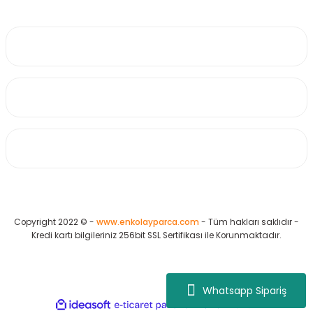
0530 223 65 71
Üyelik
Kurumsal
Alışveriş
Copyright 2022 © -
www.enkolayparca.com
- Tüm hakları saklıdır -
Kredi kartı bilgileriniz 256bit SSL Sertifikası ile Korunmaktadır.
Whatsapp Sipariş
ideasoft
ile
e-