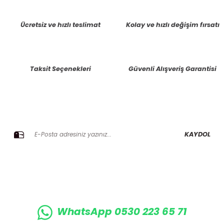
tarafımıza iletebilirsiniz.
Görüş ve önerileriniz için teşekkür ederiz.
Ücretsiz ve hızlı teslimat
Kolay ve hızlı değişim fırsatı
Ürün resmi kalitesiz, bozuk veya görüntülenemiyor.
Ürün açıklamasında eksik bilgiler bulunuyor.
Taksit Seçenekleri
Güvenli Alışveriş Garantisi
Ürün bilgilerinde hatalar bulunuyor.
Ürün fiyatı diğer sitelerden daha pahalı.
Bu ürüne benzer farklı alternatifler olmalı.
E-BÜLTENE KAYIT OLUN KAMPANYALARIMIZI KAÇIRMAYIN
KAYDOL
Gönder
WhatsApp 0530 223 65 71