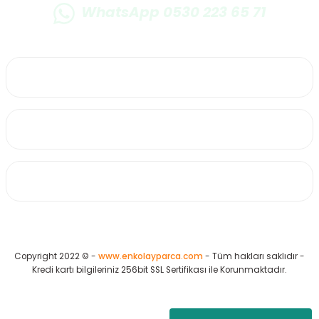
WhatsApp 0530 223 65 71
0530 223 65 71
Üyelik
Kurumsal
Alışveriş
Copyright 2022 © -
www.enkolayparca.com
- Tüm hakları saklıdır -
Kredi kartı bilgileriniz 256bit SSL Sertifikası ile Korunmaktadır.