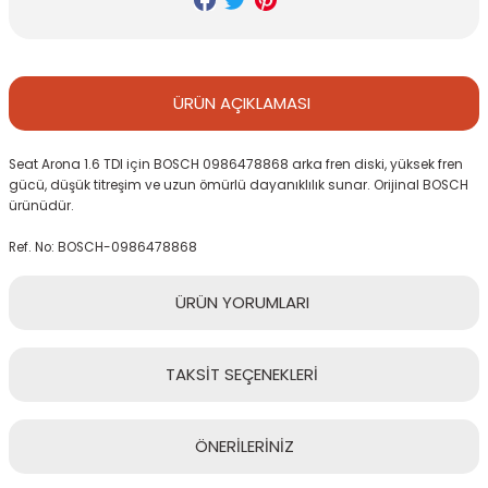
ÜRÜN
AÇIKLAMASI
Seat Arona 1.6 TDI için BOSCH 0986478868 arka fren diski, yüksek fren
gücü, düşük titreşim ve uzun ömürlü dayanıklılık sunar. Orijinal BOSCH
ürünüdür.
Ref. No: BOSCH-0986478868
ÜRÜN
YORUMLARI
TAKSİT
SEÇENEKLERİ
Bu ürüne ilk yorumu siz yapın!
ÖNERİLERİNİZ
Yorum Yaz