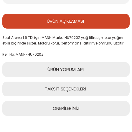
ÜRÜN
AÇIKLAMASI
Seat Arona 1.6 TDI için MANN Marka HU7020Z yağ filtresi, motor yağını
etkili biçimde süzer. Motoru korur, performansı artırır ve ömrünü uzatır.
Ref. No: MANN-HU7020Z
ÜRÜN
YORUMLARI
TAKSİT
SEÇENEKLERİ
Bu ürüne ilk yorumu siz yapın!
ÖNERİLERİNİZ
Yorum Yaz
Bu ürünün fiyat bilgisi, resim, ürün açıklamalarında ve diğer
konularda yetersiz gördüğünüz noktaları öneri formunu kullanarak