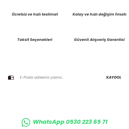
tarafımıza iletebilirsiniz.
Görüş ve önerileriniz için teşekkür ederiz.
Ücretsiz ve hızlı teslimat
Kolay ve hızlı değişim fırsatı
Ürün resmi kalitesiz, bozuk veya görüntülenemiyor.
Ürün açıklamasında eksik bilgiler bulunuyor.
Taksit Seçenekleri
Güvenli Alışveriş Garantisi
Ürün bilgilerinde hatalar bulunuyor.
Ürün fiyatı diğer sitelerden daha pahalı.
Bu ürüne benzer farklı alternatifler olmalı.
E-BÜLTENE KAYIT OLUN KAMPANYALARIMIZI KAÇIRMAYIN
KAYDOL
Gönder
WhatsApp 0530 223 65 71