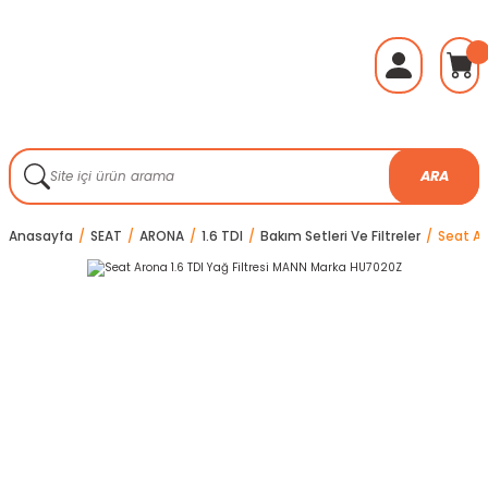
ARA
Anasayfa
SEAT
ARONA
1.6 TDI
Bakım Setleri Ve Filtreler
Seat Ar