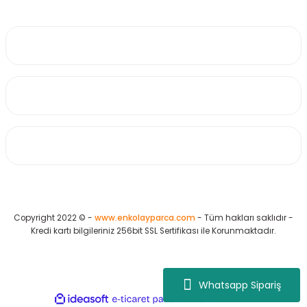
0530 223 65 71
Üyelik
Kurumsal
Alışveriş
Copyright 2022 © -
www.enkolayparca.com
- Tüm hakları saklıdır -
Kredi kartı bilgileriniz 256bit SSL Sertifikası ile Korunmaktadır.
Whatsapp Sipariş
ideasoft
ile
e-