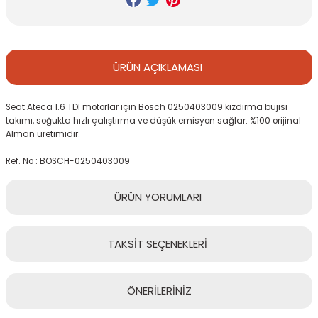
ÜRÜN
AÇIKLAMASI
Seat Ateca 1.6 TDI motorlar için Bosch 0250403009 kızdırma bujisi
takımı, soğukta hızlı çalıştırma ve düşük emisyon sağlar. %100 orijinal
Alman üretimidir.
Ref. No : BOSCH-0250403009
ÜRÜN
YORUMLARI
TAKSİT
SEÇENEKLERİ
Bu ürüne ilk yorumu siz yapın!
ÖNERİLERİNİZ
Yorum Yaz