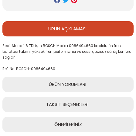
ÜRÜN
AÇIKLAMASI
Seat Ateca 1.6 TDI için BOSCH Marka 0986494660 kablolu ön fren
balatası takımı, yüksek fren performansı ve sessiz, tozsuz sürüş konforu
sağlar.
Ref. No: BOSCH-0986494660
ÜRÜN
YORUMLARI
TAKSİT
SEÇENEKLERİ
Bu ürüne ilk yorumu siz yapın!
ÖNERİLERİNİZ
Yorum Yaz