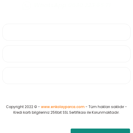
WhatsApp 0530 223 65 71
0530 223 65 71
Üyelik
Kurumsal
Alışveriş
Copyright 2022 © -
www.enkolayparca.com
- Tüm hakları saklıdır -
Kredi kartı bilgileriniz 256bit SSL Sertifikası ile Korunmaktadır.