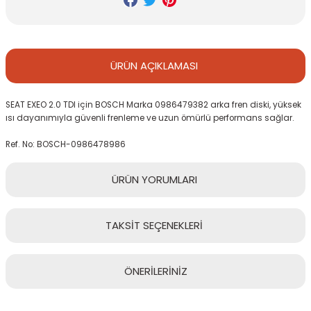
ÜRÜN
AÇIKLAMASI
SEAT EXEO 2.0 TDI için BOSCH Marka 0986479382 arka fren diski, yüksek
ısı dayanımıyla güvenli frenleme ve uzun ömürlü performans sağlar.
Ref. No: BOSCH-0986478986
ÜRÜN
YORUMLARI
TAKSİT
SEÇENEKLERİ
Bu ürüne ilk yorumu siz yapın!
ÖNERİLERİNİZ
Yorum Yaz
Bu ürünün fiyat bilgisi, resim, ürün açıklamalarında ve diğer