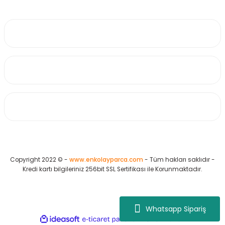
0530 223 65 71
Üyelik
Kurumsal
Alışveriş
Copyright 2022 © -
www.enkolayparca.com
- Tüm hakları saklıdır -
Kredi kartı bilgileriniz 256bit SSL Sertifikası ile Korunmaktadır.
Whatsapp Sipariş
ideasoft
ile
e-