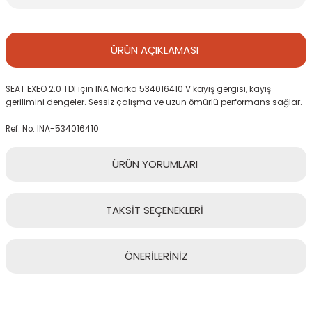
ÜRÜN
AÇIKLAMASI
SEAT EXEO 2.0 TDI için INA Marka 534016410 V kayış gergisi, kayış
gerilimini dengeler. Sessiz çalışma ve uzun ömürlü performans sağlar.
Ref. No: INA-534016410
ÜRÜN
YORUMLARI
TAKSİT
SEÇENEKLERİ
Bu ürüne ilk yorumu siz yapın!
ÖNERİLERİNİZ
Yorum Yaz
Bu ürünün fiyat bilgisi, resim, ürün açıklamalarında ve diğer
konularda yetersiz gördüğünüz noktaları öneri formunu kullanarak