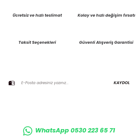
tarafımıza iletebilirsiniz.
Görüş ve önerileriniz için teşekkür ederiz.
Ücretsiz ve hızlı teslimat
Kolay ve hızlı değişim fırsatı
Ürün resmi kalitesiz, bozuk veya görüntülenemiyor.
Ürün açıklamasında eksik bilgiler bulunuyor.
Taksit Seçenekleri
Güvenli Alışveriş Garantisi
Ürün bilgilerinde hatalar bulunuyor.
Ürün fiyatı diğer sitelerden daha pahalı.
Bu ürüne benzer farklı alternatifler olmalı.
E-BÜLTENE KAYIT OLUN KAMPANYALARIMIZI KAÇIRMAYIN
KAYDOL
Gönder
WhatsApp 0530 223 65 71