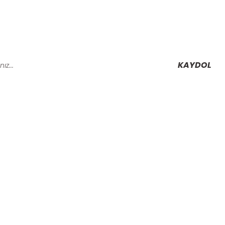
KAYDOL
Alışveriş
Mesafeli Satış Sözleşmesi
Gizlilik ve Güvenlik
rmu
İptal İade Koşullari
Kişisel Veriler Politikası