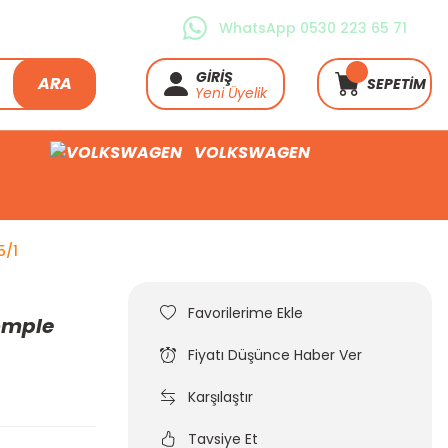
WhatsApp 0530 223 65 71
GİRİŞ
ARA
SEPETİM
Yeni Üyelik
VOLKSWAGEN
5/1
omple
Fiyatı Düşünce Haber Ver
Karşılaştır
Tavsiye Et