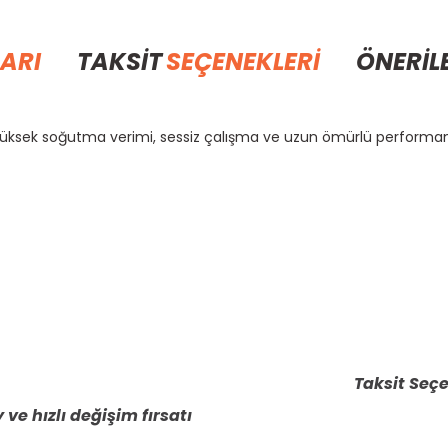
ARI
TAKSİT
SEÇENEKLERİ
ÖNERİL
 yüksek soğutma verimi, sessiz çalışma ve uzun ömürlü performans 
rda yetersiz gördüğünüz noktaları öneri formunu kullanarak tarafımıza il
Bu ürüne ilk yorumu siz yapın!
Yorum Yaz
Taksit Seçe
 ve hızlı değişim fırsatı