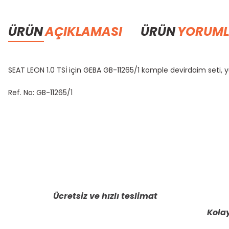
ÜRÜN
AÇIKLAMASI
ÜRÜN
YORUML
SEAT LEON 1.0 TSİ için GEBA GB-11265/1 komple devirdaim seti,
Ref. No: GB-11265/1
Bu ürünün fiyat bilgisi, resim, ürün açıklamalarında ve diğer konula
Görüş ve önerileriniz için teşekkür ederiz.
Ürün resmi kalitesiz, bozuk veya görüntülenemiyor.
Ürün açıklamasında eksik bilgiler bulunuyor.
Ücretsiz ve hızlı teslimat
Ürün bilgilerinde hatalar bulunuyor.
Kolay
Ürün fiyatı diğer sitelerden daha pahalı.