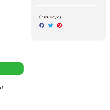
Ürünü Paylaş
z!