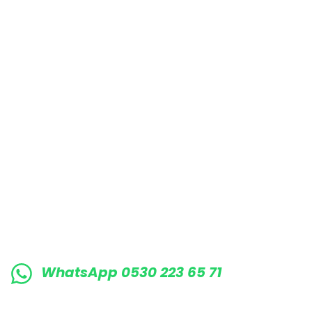
Bu ürüne benzer farklı alternatifler olmalı.
E-BÜLTENE KAYIT OLUN KAMPANYALARIMI
WhatsApp 0530 223 65 71
0530 223 65 71