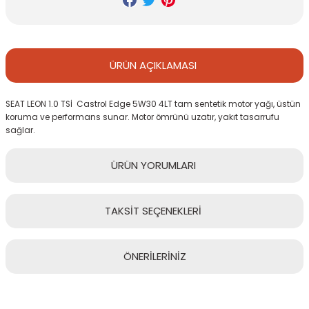
ÜRÜN
AÇIKLAMASI
SEAT LEON 1.0 TSİ Castrol Edge 5W30 4LT tam sentetik motor yağı, üstün
koruma ve performans sunar. Motor ömrünü uzatır, yakıt tasarrufu
sağlar.
ÜRÜN
YORUMLARI
TAKSİT
SEÇENEKLERİ
Bu ürüne ilk yorumu siz yapın!
ÖNERİLERİNİZ
Yorum Yaz
Bu ürünün fiyat bilgisi, resim, ürün açıklamalarında ve diğer
konularda yetersiz gördüğünüz noktaları öneri formunu kullanarak