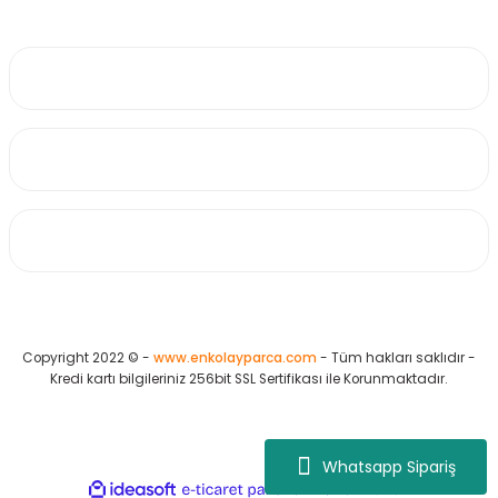
0530 223 65 71
Üyelik
Kurumsal
Alışveriş
Copyright 2022 © -
www.enkolayparca.com
- Tüm hakları saklıdır -
Kredi kartı bilgileriniz 256bit SSL Sertifikası ile Korunmaktadır.
Whatsapp Sipariş
ideasoft
ile
e-