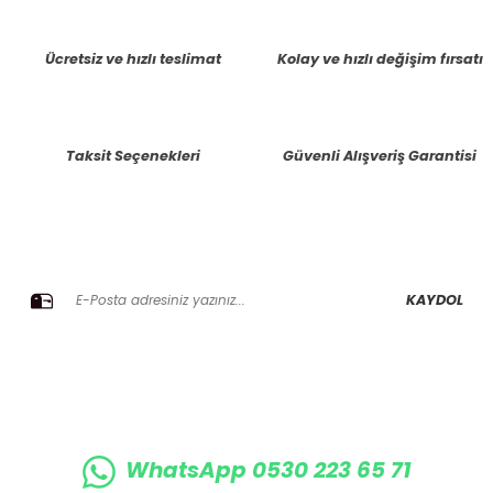
tarafımıza iletebilirsiniz.
Görüş ve önerileriniz için teşekkür ederiz.
Ücretsiz ve hızlı teslimat
Kolay ve hızlı değişim fırsatı
Ürün resmi kalitesiz, bozuk veya görüntülenemiyor.
Ürün açıklamasında eksik bilgiler bulunuyor.
Taksit Seçenekleri
Güvenli Alışveriş Garantisi
Ürün bilgilerinde hatalar bulunuyor.
Ürün fiyatı diğer sitelerden daha pahalı.
Bu ürüne benzer farklı alternatifler olmalı.
E-BÜLTENE KAYIT OLUN KAMPANYALARIMIZI KAÇIRMAYIN
KAYDOL
Gönder
WhatsApp 0530 223 65 71