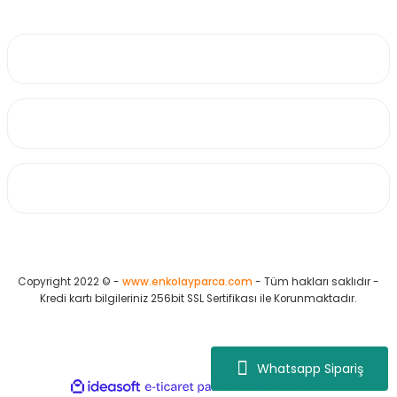
0530 223 65 71
Üyelik
Kurumsal
Alışveriş
Copyright 2022 © -
www.enkolayparca.com
- Tüm hakları saklıdır -
Kredi kartı bilgileriniz 256bit SSL Sertifikası ile Korunmaktadır.
Whatsapp Sipariş
ideasoft
ile
e-