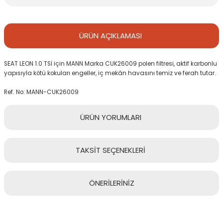
ÜRÜN
AÇIKLAMASI
SEAT LEON 1.0 TSİ için MANN Marka CUK26009 polen filtresi, aktif karbonlu
yapısıyla kötü kokuları engeller, iç mekân havasını temiz ve ferah tutar.
Ref. No: MANN-CUK26009
ÜRÜN
YORUMLARI
TAKSİT
SEÇENEKLERİ
Bu ürüne ilk yorumu siz yapın!
ÖNERİLERİNİZ
Yorum Yaz
Bu ürünün fiyat bilgisi, resim, ürün açıklamalarında ve diğer
konularda yetersiz gördüğünüz noktaları öneri formunu kullanarak