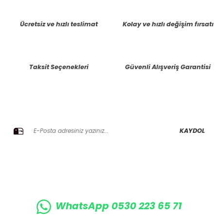
tarafımıza iletebilirsiniz.
Görüş ve önerileriniz için teşekkür ederiz.
Ücretsiz ve hızlı teslimat
Kolay ve hızlı değişim fırsatı
Ürün resmi kalitesiz, bozuk veya görüntülenemiyor.
Ürün açıklamasında eksik bilgiler bulunuyor.
Taksit Seçenekleri
Güvenli Alışveriş Garantisi
Ürün bilgilerinde hatalar bulunuyor.
Ürün fiyatı diğer sitelerden daha pahalı.
Bu ürüne benzer farklı alternatifler olmalı.
E-BÜLTENE KAYIT OLUN KAMPANYALARIMIZI KAÇIRMAYIN
KAYDOL
Gönder
WhatsApp 0530 223 65 71