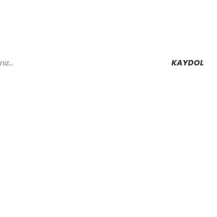
KAYDOL
Alışveriş
Mesafeli Satış Sözleşmesi
Gizlilik ve Güvenlik
rmu
İptal İade Koşullari
Kişisel Veriler Politikası