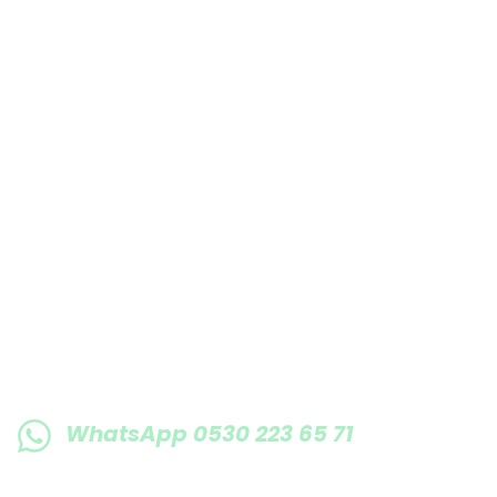
Bu ürüne benzer farklı alternatifler olmalı.
E-BÜLTENE KAYIT OLUN KAMPANYALARIMI
WhatsApp 0530 223 65 71
0530 223 65 71