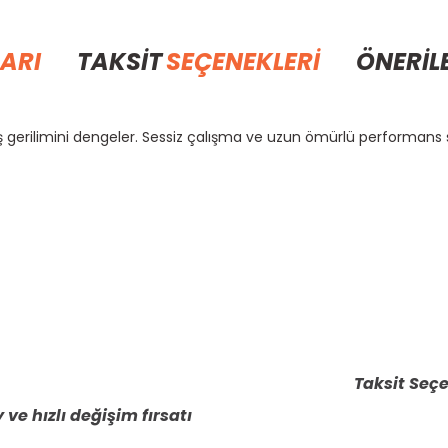
ARI
TAKSİT
SEÇENEKLERİ
ÖNERİL
yış gerilimini dengeler. Sessiz çalışma ve uzun ömürlü performans 
rda yetersiz gördüğünüz noktaları öneri formunu kullanarak tarafımıza il
Bu ürüne ilk yorumu siz yapın!
Yorum Yaz
Taksit Seçe
 ve hızlı değişim fırsatı