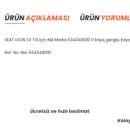
ÜRÜN
AÇIKLAMASI
ÜRÜN
YORUML
SEAT LEON 1.0 TSİ için INA Marka 534048010 V kayış gergisi, ka
Ref. No: INA-534048010
Bu ürünün fiyat bilgisi, resim, ürün açıklamalarında ve diğer konula
Görüş ve önerileriniz için teşekkür ederiz.
Ürün resmi kalitesiz, bozuk veya görüntülenemiyor.
Ürün açıklamasında eksik bilgiler bulunuyor.
Ücretsiz ve hızlı teslimat
Ürün bilgilerinde hatalar bulunuyor.
Kolay
Ürün fiyatı diğer sitelerden daha pahalı.