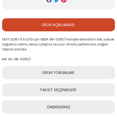
ÜRÜN
AÇIKLAMASI
SEAT LEON 1.5 EcoTSI için GEBA GB-11265/1 komple devirdaim seti, yüksek
soğutma verimi, sessiz çalışma ve uzun ömürlü performans sağlar.
Orijinal üründür.
Ref. No: GB-11265/1
ÜRÜN
YORUMLARI
TAKSİT
SEÇENEKLERİ
Bu ürüne ilk yorumu siz yapın!
ÖNERİLERİNİZ
Yorum Yaz