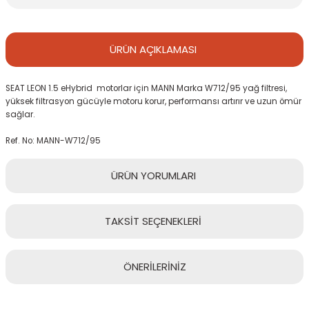
ÜRÜN
AÇIKLAMASI
SEAT LEON 1.5 eHybrid motorlar için MANN Marka W712/95 yağ filtresi,
yüksek filtrasyon gücüyle motoru korur, performansı artırır ve uzun ömür
sağlar.
Ref. No: MANN-W712/95
ÜRÜN
YORUMLARI
TAKSİT
SEÇENEKLERİ
Bu ürüne ilk yorumu siz yapın!
ÖNERİLERİNİZ
Yorum Yaz
Bu ürünün fiyat bilgisi, resim, ürün açıklamalarında ve diğer