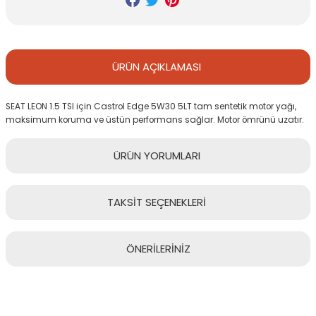
ÜRÜN
AÇIKLAMASI
SEAT LEON 1.5 TSI için Castrol Edge 5W30 5LT tam sentetik motor yağı,
maksimum koruma ve üstün performans sağlar. Motor ömrünü uzatır.
ÜRÜN
YORUMLARI
TAKSİT
SEÇENEKLERİ
Bu ürüne ilk yorumu siz yapın!
ÖNERİLERİNİZ
Yorum Yaz
Bu ürünün fiyat bilgisi, resim, ürün açıklamalarında ve diğer
konularda yetersiz gördüğünüz noktaları öneri formunu kullanarak
tarafımıza iletebilirsiniz.