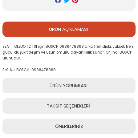
ÜRÜN
AÇIKLAMASI
SEAT TOLEDO 1.2 TSI için BOSCH 0986478868 arka fren diski, yüksek fren
gücü, düşük titreşim ve uzun ömürlü dayanıklılık sunar. Orijinal BOSCH
ürünüdür.
Ref. No: BOSCH-0986478868
ÜRÜN
YORUMLARI
TAKSİT
SEÇENEKLERİ
Bu ürüne ilk yorumu siz yapın!
ÖNERİLERİNİZ
Yorum Yaz