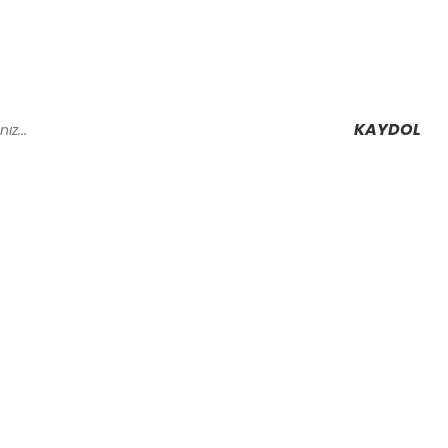
KAYDOL
Alışveriş
Mesafeli Satış Sözleşmesi
Gizlilik ve Güvenlik
rmu
İptal İade Koşullari
Kişisel Veriler Politikası