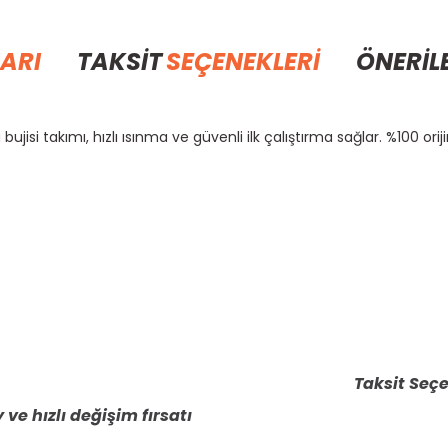
ARI
TAKSİT
SEÇENEKLERİ
ÖNERİL
si takımı, hızlı ısınma ve güvenli ilk çalıştırma sağlar. %100 orij
rda yetersiz gördüğünüz noktaları öneri formunu kullanarak tarafımıza il
Bu ürüne ilk yorumu siz yapın!
Yorum Yaz
Taksit Seçe
 ve hızlı değişim fırsatı