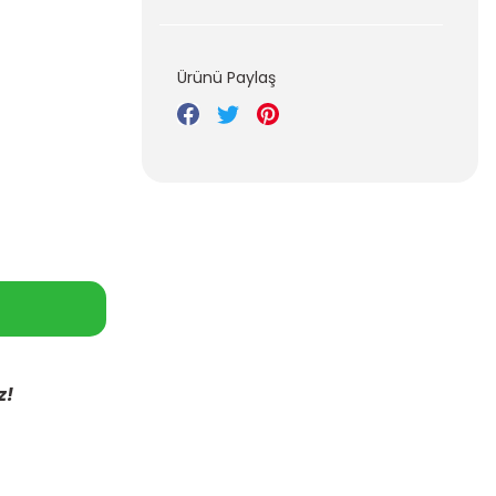
Ürünü Paylaş
z!