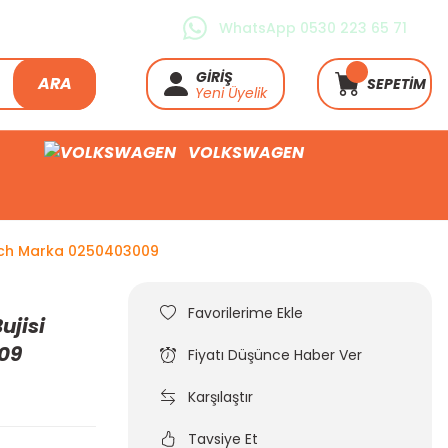
WhatsApp 0530 223 65 71
GİRİŞ
ARA
SEPETİM
Yeni Üyelik
VOLKSWAGEN
osch Marka 0250403009
ujisi
09
Fiyatı Düşünce Haber Ver
Karşılaştır
Tavsiye Et