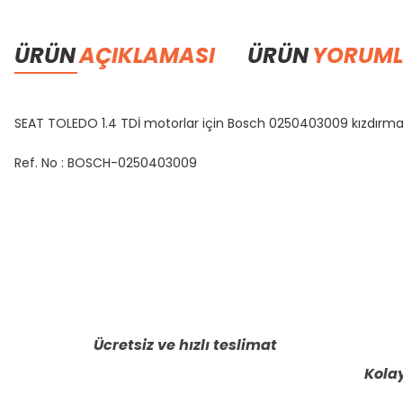
ÜRÜN
AÇIKLAMASI
ÜRÜN
YORUML
SEAT TOLEDO 1.4 TDİ motorlar için Bosch 0250403009 kızdırma buji
Ref. No : BOSCH-0250403009
Bu ürünün fiyat bilgisi, resim, ürün açıklamalarında ve diğer konula
Görüş ve önerileriniz için teşekkür ederiz.
Ürün resmi kalitesiz, bozuk veya görüntülenemiyor.
Ürün açıklamasında eksik bilgiler bulunuyor.
Ücretsiz ve hızlı teslimat
Ürün bilgilerinde hatalar bulunuyor.
Kolay
Ürün fiyatı diğer sitelerden daha pahalı.