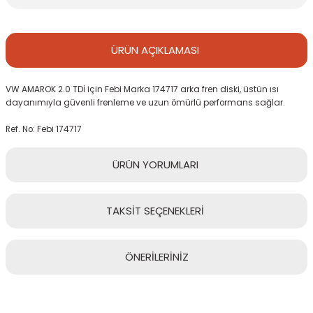
ÜRÜN
AÇIKLAMASI
VW AMAROK 2.0 TDİ için Febi Marka 174717 arka fren diski, üstün ısı
dayanımıyla güvenli frenleme ve uzun ömürlü performans sağlar.
Ref. No: Febi 174717
ÜRÜN
YORUMLARI
TAKSİT
SEÇENEKLERİ
Bu ürüne ilk yorumu siz yapın!
ÖNERİLERİNİZ
Yorum Yaz
Bu ürünün fiyat bilgisi, resim, ürün açıklamalarında ve diğer
konularda yetersiz gördüğünüz noktaları öneri formunu kullanarak