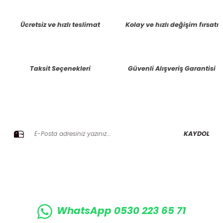
tarafımıza iletebilirsiniz.
Görüş ve önerileriniz için teşekkür ederiz.
Ücretsiz ve hızlı teslimat
Kolay ve hızlı değişim fırsatı
Ürün resmi kalitesiz, bozuk veya görüntülenemiyor.
Ürün açıklamasında eksik bilgiler bulunuyor.
Taksit Seçenekleri
Güvenli Alışveriş Garantisi
Ürün bilgilerinde hatalar bulunuyor.
Ürün fiyatı diğer sitelerden daha pahalı.
Bu ürüne benzer farklı alternatifler olmalı.
E-BÜLTENE KAYIT OLUN KAMPANYALARIMIZI KAÇIRMAYIN
KAYDOL
Gönder
WhatsApp 0530 223 65 71