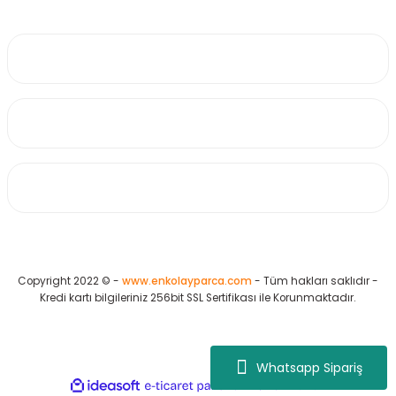
0530 223 65 71
Üyelik
Kurumsal
Alışveriş
Copyright 2022 © -
www.enkolayparca.com
- Tüm hakları saklıdır -
Kredi kartı bilgileriniz 256bit SSL Sertifikası ile Korunmaktadır.
Whatsapp Sipariş
ideasoft
ile
e-