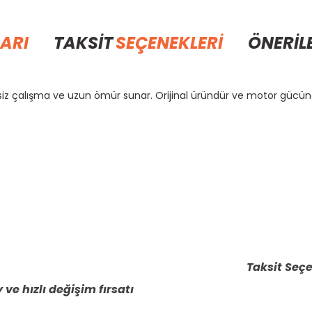
ARI
TAKSİT
SEÇENEKLERİ
ÖNERİL
siz çalışma ve uzun ömür sunar. Orijinal üründür ve motor güc
rda yetersiz gördüğünüz noktaları öneri formunu kullanarak tarafımıza il
Bu ürüne ilk yorumu siz yapın!
Yorum Yaz
Taksit Seçe
 ve hızlı değişim fırsatı