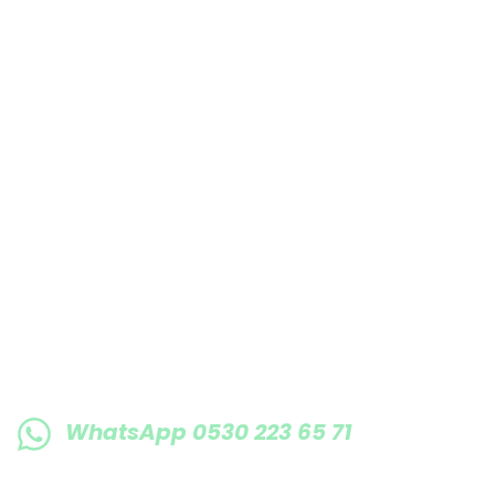
Bu ürüne benzer farklı alternatifler olmalı.
E-BÜLTENE KAYIT OLUN KAMPANYALARIMI
WhatsApp 0530 223 65 71
0530 223 65 71