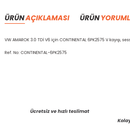
ÜRÜN
AÇIKLAMASI
ÜRÜN
YORUML
VW AMAROK 3.0 TDİ V6 için CONTINENTAL 6PK2575 V kayışı, ses
Ref. No: CONTINENTAL-6PK2575
Bu ürünün fiyat bilgisi, resim, ürün açıklamalarında ve diğer konula
Görüş ve önerileriniz için teşekkür ederiz.
Ürün resmi kalitesiz, bozuk veya görüntülenemiyor.
Ürün açıklamasında eksik bilgiler bulunuyor.
Ücretsiz ve hızlı teslimat
Ürün bilgilerinde hatalar bulunuyor.
Kolay
Ürün fiyatı diğer sitelerden daha pahalı.