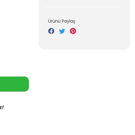
Ürünü Paylaş
z!