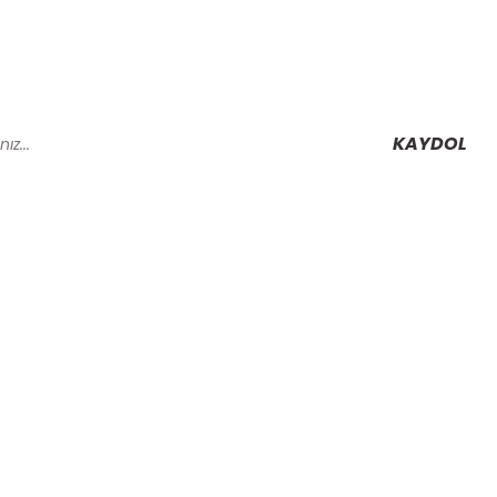
KAYDOL
Alışveriş
Mesafeli Satış Sözleşmesi
Gizlilik ve Güvenlik
rmu
İptal İade Koşullari
Kişisel Veriler Politikası