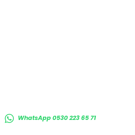
Bu ürüne benzer farklı alternatifler olmalı.
E-BÜLTENE KAYIT OLUN KAMPANYALARIMI
WhatsApp 0530 223 65 71
0530 223 65 71