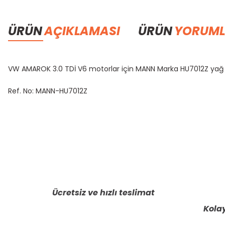
ÜRÜN
AÇIKLAMASI
ÜRÜN
YORUML
VW AMAROK 3.0 TDİ V6 motorlar için MANN Marka HU7012Z yağ fil
Ref. No: MANN-HU7012Z
Bu ürünün fiyat bilgisi, resim, ürün açıklamalarında ve diğer konula
Görüş ve önerileriniz için teşekkür ederiz.
Ürün resmi kalitesiz, bozuk veya görüntülenemiyor.
Ürün açıklamasında eksik bilgiler bulunuyor.
Ücretsiz ve hızlı teslimat
Ürün bilgilerinde hatalar bulunuyor.
Kolay
Ürün fiyatı diğer sitelerden daha pahalı.