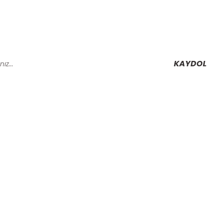
KAYDOL
Alışveriş
Mesafeli Satış Sözleşmesi
Gizlilik ve Güvenlik
rmu
İptal İade Koşullari
Kişisel Veriler Politikası