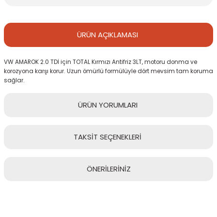
ÜRÜN
AÇIKLAMASI
VW AMAROK 2.0 TDİ için TOTAL Kırmızı Antifriz 3LT, motoru donma ve
korozyona karşı korur. Uzun ömürlü formülüyle dört mevsim tam koruma
sağlar.
ÜRÜN
YORUMLARI
TAKSİT
SEÇENEKLERİ
Bu ürüne ilk yorumu siz yapın!
ÖNERİLERİNİZ
Yorum Yaz
Bu ürünün fiyat bilgisi, resim, ürün açıklamalarında ve diğer
konularda yetersiz gördüğünüz noktaları öneri formunu kullanarak
tarafımıza iletebilirsiniz.