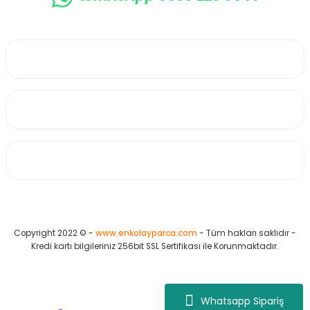
0530 223 65 71
Üyelik
Kurumsal
Alışveriş
Copyright 2022 © -
www.enkolayparca.com
- Tüm hakları saklıdır -
Kredi kartı bilgileriniz 256bit SSL Sertifikası ile Korunmaktadır.
Whatsapp Sipariş