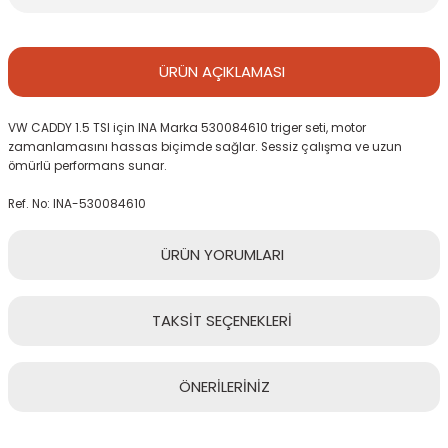
ÜRÜN
AÇIKLAMASI
VW CADDY 1.5 TSI için INA Marka 530084610 triger seti, motor
zamanlamasını hassas biçimde sağlar. Sessiz çalışma ve uzun
ömürlü performans sunar.
Ref. No: INA-530084610
ÜRÜN
YORUMLARI
TAKSİT
SEÇENEKLERİ
Bu ürüne ilk yorumu siz yapın!
ÖNERİLERİNİZ
Yorum Yaz
Bu ürünün fiyat bilgisi, resim, ürün açıklamalarında ve diğer