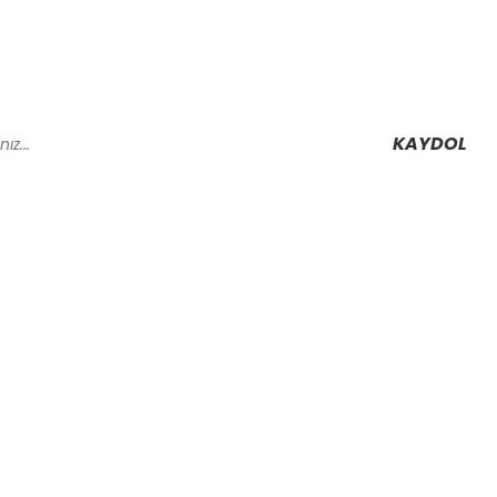
KAYDOL
Alışveriş
Mesafeli Satış Sözleşmesi
Gizlilik ve Güvenlik
rmu
İptal İade Koşullari
Kişisel Veriler Politikası