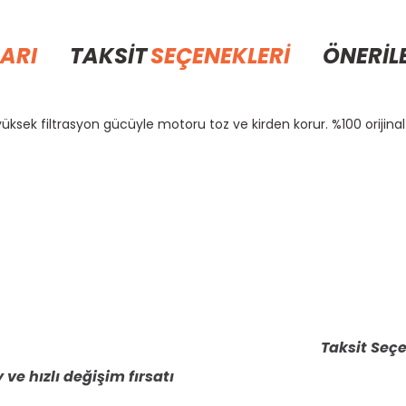
ARI
TAKSİT
SEÇENEKLERİ
ÖNERİL
üksek filtrasyon gücüyle motoru toz ve kirden korur. %100 orijinal
rda yetersiz gördüğünüz noktaları öneri formunu kullanarak tarafımıza il
Bu ürüne ilk yorumu siz yapın!
Yorum Yaz
Taksit Seçe
 ve hızlı değişim fırsatı