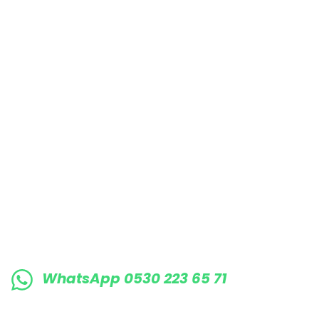
Bu ürüne benzer farklı alternatifler olmalı.
E-BÜLTENE KAYIT OLUN KAMPANYALARIMI
WhatsApp 0530 223 65 71
0530 223 65 71