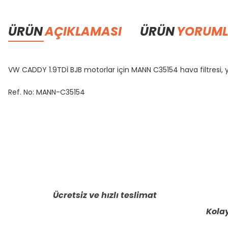
ÜRÜN
AÇIKLAMASI
ÜRÜN
YORUML
VW CADDY 1.9TDİ BJB motorlar için MANN C35154 hava filtresi, y
Ref. No: MANN-C35154
Bu ürünün fiyat bilgisi, resim, ürün açıklamalarında ve diğer konula
Görüş ve önerileriniz için teşekkür ederiz.
Ürün resmi kalitesiz, bozuk veya görüntülenemiyor.
Ürün açıklamasında eksik bilgiler bulunuyor.
Ücretsiz ve hızlı teslimat
Ürün bilgilerinde hatalar bulunuyor.
Kolay
Ürün fiyatı diğer sitelerden daha pahalı.