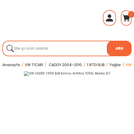
ARA
Anasayfa
VW TİCARİ
CADDY 2004-2010
1.9TDİ BJB
Yağlar
VW C