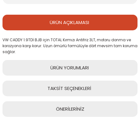
ÜRÜN
AÇIKLAMASI
VW CADDY 1.9TDİ BJB için TOTAL Kırmızı Antifriz 3LT, motoru donma ve
korozyona karşı korur. Uzun ömürlü formülüyle dört mevsim tam koruma
sağlar.
ÜRÜN
YORUMLARI
TAKSİT
SEÇENEKLERİ
Bu ürüne ilk yorumu siz yapın!
ÖNERİLERİNİZ
Yorum Yaz
Bu ürünün fiyat bilgisi, resim, ürün açıklamalarında ve diğer
konularda yetersiz gördüğünüz noktaları öneri formunu kullanarak
tarafımıza iletebilirsiniz.