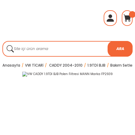
ARA
Anasayfa
VW TİCARİ
CADDY 2004-2010
1.9TDİ BJB
Bakım Setleri 