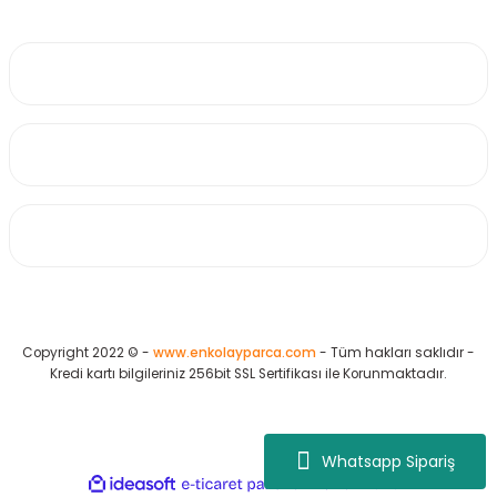
0530 223 65 71
Üyelik
Kurumsal
Alışveriş
Copyright 2022 © -
www.enkolayparca.com
- Tüm hakları saklıdır -
Kredi kartı bilgileriniz 256bit SSL Sertifikası ile Korunmaktadır.
Whatsapp Sipariş
ideasoft
ile
e-