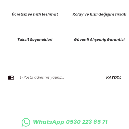
tarafımıza iletebilirsiniz.
Görüş ve önerileriniz için teşekkür ederiz.
Ücretsiz ve hızlı teslimat
Kolay ve hızlı değişim fırsatı
Ürün resmi kalitesiz, bozuk veya görüntülenemiyor.
Ürün açıklamasında eksik bilgiler bulunuyor.
Taksit Seçenekleri
Güvenli Alışveriş Garantisi
Ürün bilgilerinde hatalar bulunuyor.
Ürün fiyatı diğer sitelerden daha pahalı.
Bu ürüne benzer farklı alternatifler olmalı.
E-BÜLTENE KAYIT OLUN KAMPANYALARIMIZI KAÇIRMAYIN
KAYDOL
Gönder
WhatsApp 0530 223 65 71