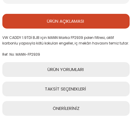
ÜRÜN
AÇIKLAMASI
VW CADDY 1.9TDİ BJB için MANN Marka FP2939 polen filtresi, aktif
karbonlu yapısıyla kötü kokuları engeller, iç mekân havasını temiz tutar.
Ref. No: MANN-FP2939
ÜRÜN
YORUMLARI
TAKSİT
SEÇENEKLERİ
Bu ürüne ilk yorumu siz yapın!
ÖNERİLERİNİZ
Yorum Yaz
Bu ürünün fiyat bilgisi, resim, ürün açıklamalarında ve diğer
konularda yetersiz gördüğünüz noktaları öneri formunu kullanarak