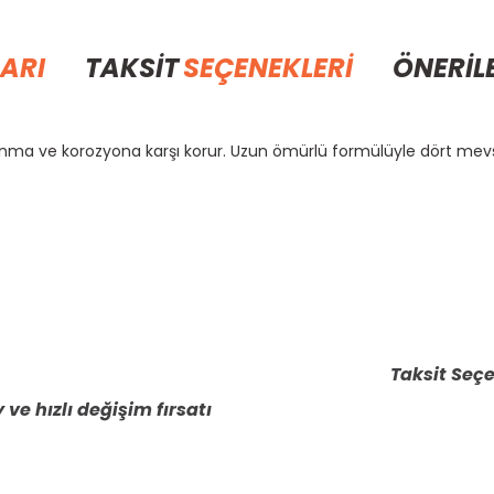
ARI
TAKSİT
SEÇENEKLERİ
ÖNERİL
donma ve korozyona karşı korur. Uzun ömürlü formülüyle dört me
rda yetersiz gördüğünüz noktaları öneri formunu kullanarak tarafımıza il
Bu ürüne ilk yorumu siz yapın!
Yorum Yaz
Taksit Seçe
 ve hızlı değişim fırsatı