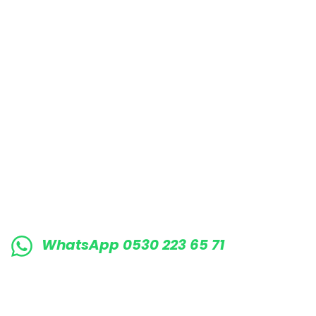
E-BÜLTENE KAYIT OLUN KAMPANYALARIMI
WhatsApp 0530 223 65 71
0530 223 65 71