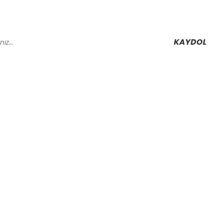
KAYDOL
Alışveriş
Mesafeli Satış Sözleşmesi
Gizlilik ve Güvenlik
rmu
İptal İade Koşullari
Kişisel Veriler Politikası