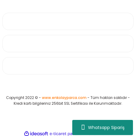
0530 223 65 71
Üyelik
Kurumsal
Alışveriş
Copyright 2022 © -
www.enkolayparca.com
- Tüm hakları saklıdır -
Kredi kartı bilgileriniz 256bit SSL Sertifikası ile Korunmaktadır.
Whatsapp Sipariş
ideasoft
ile
e-