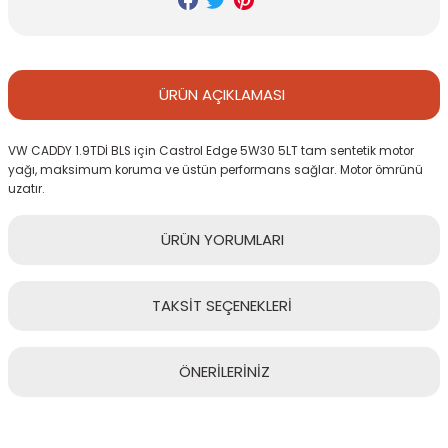
ÜRÜN
AÇIKLAMASI
VW CADDY 1.9TDİ BLS için Castrol Edge 5W30 5LT tam sentetik motor
yağı, maksimum koruma ve üstün performans sağlar. Motor ömrünü
uzatır.
ÜRÜN
YORUMLARI
TAKSİT
SEÇENEKLERİ
Bu ürüne ilk yorumu siz yapın!
ÖNERİLERİNİZ
Yorum Yaz
Bu ürünün fiyat bilgisi, resim, ürün açıklamalarında ve diğer
konularda yetersiz gördüğünüz noktaları öneri formunu kullanarak