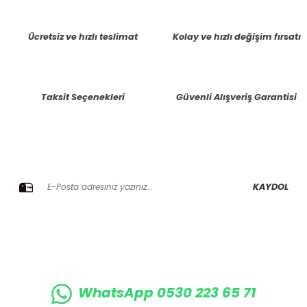
tarafımıza iletebilirsiniz.
Görüş ve önerileriniz için teşekkür ederiz.
Ücretsiz ve hızlı teslimat
Kolay ve hızlı değişim fırsatı
Ürün resmi kalitesiz, bozuk veya görüntülenemiyor.
Ürün açıklamasında eksik bilgiler bulunuyor.
Taksit Seçenekleri
Güvenli Alışveriş Garantisi
Ürün bilgilerinde hatalar bulunuyor.
Ürün fiyatı diğer sitelerden daha pahalı.
Bu ürüne benzer farklı alternatifler olmalı.
E-BÜLTENE KAYIT OLUN KAMPANYALARIMIZI KAÇIRMAYIN
KAYDOL
Gönder
WhatsApp 0530 223 65 71