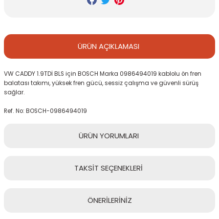
ÜRÜN
AÇIKLAMASI
VW CADDY 1.9TDİ BLS için BOSCH Marka 0986494019 kablolu ön fren
balatası takımı, yüksek fren gücü, sessiz çalışma ve güvenli sürüş
sağlar.
Ref. No: BOSCH-0986494019
ÜRÜN
YORUMLARI
TAKSİT
SEÇENEKLERİ
Bu ürüne ilk yorumu siz yapın!
ÖNERİLERİNİZ
Yorum Yaz