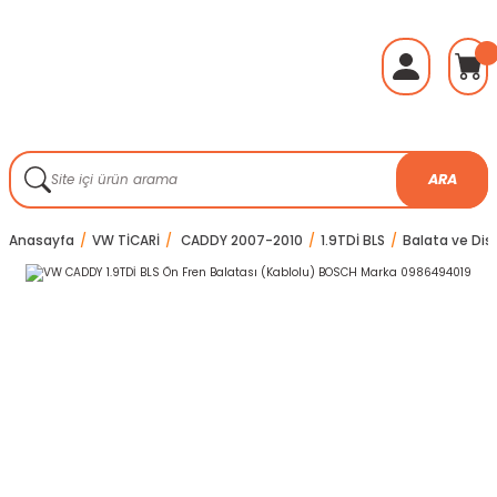
ARA
Anasayfa
VW TİCARİ
CADDY 2007-2010
1.9TDİ BLS
Balata ve Disk