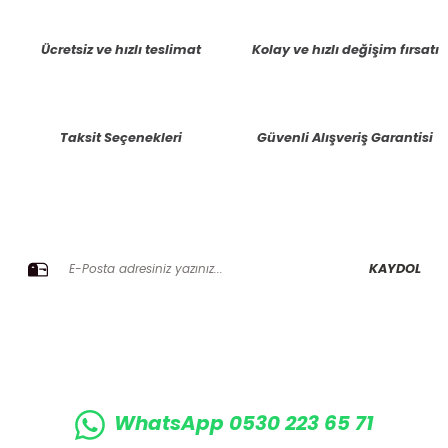
tarafımıza iletebilirsiniz.
Görüş ve önerileriniz için teşekkür ederiz.
Ücretsiz ve hızlı teslimat
Kolay ve hızlı değişim fırsatı
Ürün resmi kalitesiz, bozuk veya görüntülenemiyor.
Ürün açıklamasında eksik bilgiler bulunuyor.
Taksit Seçenekleri
Güvenli Alışveriş Garantisi
Ürün bilgilerinde hatalar bulunuyor.
Ürün fiyatı diğer sitelerden daha pahalı.
Bu ürüne benzer farklı alternatifler olmalı.
E-BÜLTENE KAYIT OLUN KAMPANYALARIMIZI KAÇIRMAYIN
KAYDOL
Gönder
WhatsApp 0530 223 65 71