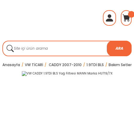
ARA
Anasayfa
VW TİCARİ
CADDY 2007-2010
1.9TDİ BLS
Bakım Setleri v