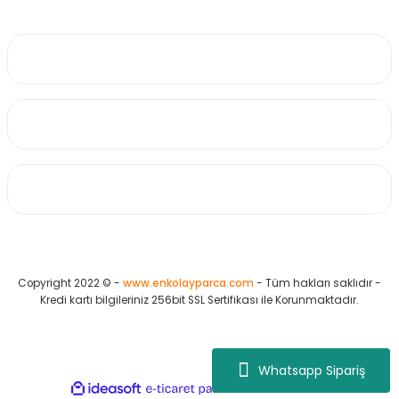
0530 223 65 71
Üyelik
Kurumsal
Alışveriş
Copyright 2022 © -
www.enkolayparca.com
- Tüm hakları saklıdır -
Kredi kartı bilgileriniz 256bit SSL Sertifikası ile Korunmaktadır.
Whatsapp Sipariş
ideasoft
ile
e-