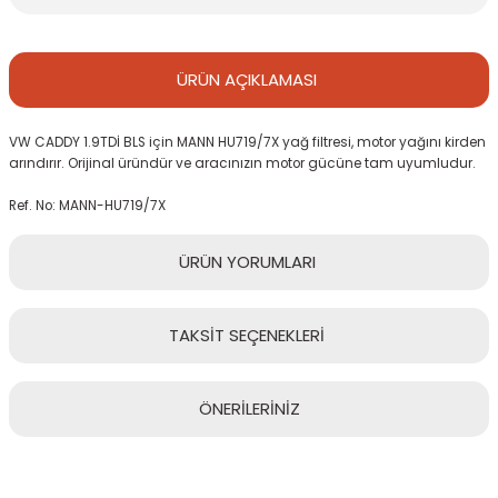
ÜRÜN
AÇIKLAMASI
VW CADDY 1.9TDİ BLS için MANN HU719/7X yağ filtresi, motor yağını kirden
arındırır. Orijinal üründür ve aracınızın motor gücüne tam uyumludur.
Ref. No: MANN-HU719/7X
ÜRÜN
YORUMLARI
TAKSİT
SEÇENEKLERİ
Bu ürüne ilk yorumu siz yapın!
ÖNERİLERİNİZ
Yorum Yaz
Bu ürünün fiyat bilgisi, resim, ürün açıklamalarında ve diğer
konularda yetersiz gördüğünüz noktaları öneri formunu kullanarak