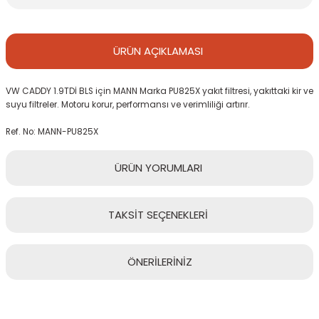
ÜRÜN
AÇIKLAMASI
VW CADDY 1.9TDİ BLS için MANN Marka PU825X yakıt filtresi, yakıttaki kir ve
suyu filtreler. Motoru korur, performansı ve verimliliği artırır.
Ref. No: MANN-PU825X
ÜRÜN
YORUMLARI
TAKSİT
SEÇENEKLERİ
Bu ürüne ilk yorumu siz yapın!
ÖNERİLERİNİZ
Yorum Yaz
Bu ürünün fiyat bilgisi, resim, ürün açıklamalarında ve diğer
konularda yetersiz gördüğünüz noktaları öneri formunu kullanarak