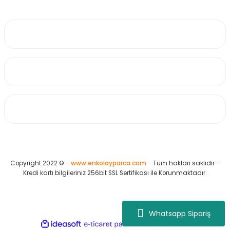
0530 223 65 71
Üyelik
Kurumsal
Alışveriş
Copyright 2022 © -
www.enkolayparca.com
- Tüm hakları saklıdır -
Kredi kartı bilgileriniz 256bit SSL Sertifikası ile Korunmaktadır.
Whatsapp Sipariş
ideasoft
ile
e-