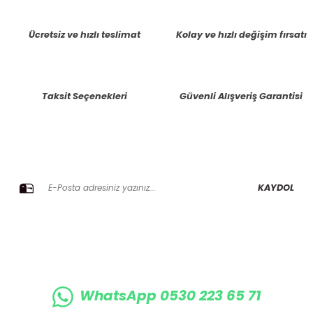
tarafımıza iletebilirsiniz.
Görüş ve önerileriniz için teşekkür ederiz.
Ücretsiz ve hızlı teslimat
Kolay ve hızlı değişim fırsatı
Ürün resmi kalitesiz, bozuk veya görüntülenemiyor.
Ürün açıklamasında eksik bilgiler bulunuyor.
Taksit Seçenekleri
Güvenli Alışveriş Garantisi
Ürün bilgilerinde hatalar bulunuyor.
Ürün fiyatı diğer sitelerden daha pahalı.
Bu ürüne benzer farklı alternatifler olmalı.
E-BÜLTENE KAYIT OLUN KAMPANYALARIMIZI KAÇIRMAYIN
KAYDOL
Gönder
WhatsApp 0530 223 65 71