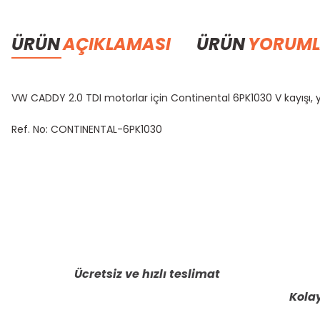
ÜRÜN
AÇIKLAMASI
ÜRÜN
YORUML
VW CADDY 2.0 TDI motorlar için Continental 6PK1030 V kayışı, yü
Ref. No: CONTINENTAL-6PK1030
Bu ürünün fiyat bilgisi, resim, ürün açıklamalarında ve diğer konula
Görüş ve önerileriniz için teşekkür ederiz.
Ürün resmi kalitesiz, bozuk veya görüntülenemiyor.
Ürün açıklamasında eksik bilgiler bulunuyor.
Ücretsiz ve hızlı teslimat
Ürün bilgilerinde hatalar bulunuyor.
Kolay
Ürün fiyatı diğer sitelerden daha pahalı.