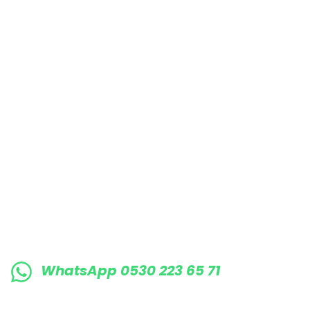
Bu ürüne benzer farklı alternatifler olmalı.
E-BÜLTENE KAYIT OLUN KAMPANYALARIMI
WhatsApp 0530 223 65 71
0530 223 65 71