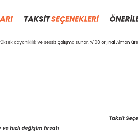
ARI
TAKSİT
SEÇENEKLERİ
ÖNERİL
ksek dayanıklılık ve sessiz çalışma sunar. %100 orijinal Alman üre
rda yetersiz gördüğünüz noktaları öneri formunu kullanarak tarafımıza il
Bu ürüne ilk yorumu siz yapın!
Yorum Yaz
Taksit Seçe
 ve hızlı değişim fırsatı