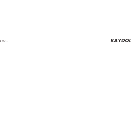
KAYDOL
Alışveriş
Mesafeli Satış Sözleşmesi
Gizlilik ve Güvenlik
rmu
İptal İade Koşullari
Kişisel Veriler Politikası