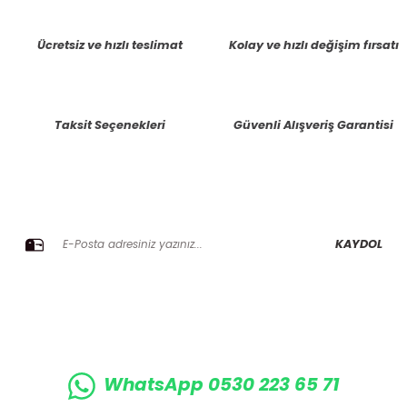
tarafımıza iletebilirsiniz.
Görüş ve önerileriniz için teşekkür ederiz.
Ücretsiz ve hızlı teslimat
Kolay ve hızlı değişim fırsatı
Ürün resmi kalitesiz, bozuk veya görüntülenemiyor.
Ürün açıklamasında eksik bilgiler bulunuyor.
Taksit Seçenekleri
Güvenli Alışveriş Garantisi
Ürün bilgilerinde hatalar bulunuyor.
Ürün fiyatı diğer sitelerden daha pahalı.
Bu ürüne benzer farklı alternatifler olmalı.
E-BÜLTENE KAYIT OLUN KAMPANYALARIMIZI KAÇIRMAYIN
KAYDOL
Gönder
WhatsApp 0530 223 65 71