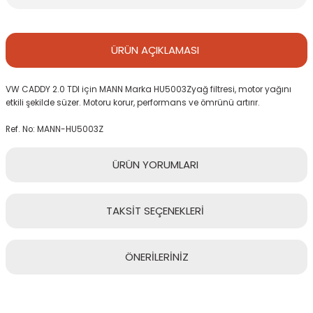
ÜRÜN
AÇIKLAMASI
VW CADDY 2.0 TDI için MANN Marka HU5003Zyağ filtresi, motor yağını
etkili şekilde süzer. Motoru korur, performans ve ömrünü artırır.
Ref. No: MANN-HU5003Z
ÜRÜN
YORUMLARI
TAKSİT
SEÇENEKLERİ
Bu ürüne ilk yorumu siz yapın!
ÖNERİLERİNİZ
Yorum Yaz
Bu ürünün fiyat bilgisi, resim, ürün açıklamalarında ve diğer
konularda yetersiz gördüğünüz noktaları öneri formunu kullanarak