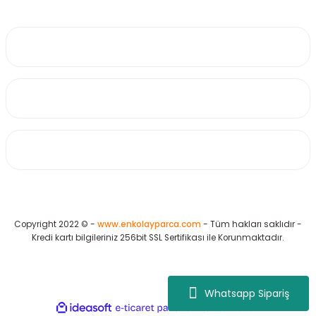
0530 223 65 71
Üyelik
Kurumsal
Alışveriş
Copyright 2022 © -
www.enkolayparca.com
- Tüm hakları saklıdır -
Kredi kartı bilgileriniz 256bit SSL Sertifikası ile Korunmaktadır.
Whatsapp Sipariş
ideasoft
ile
e-