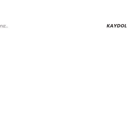
KAYDOL
Alışveriş
Mesafeli Satış Sözleşmesi
Gizlilik ve Güvenlik
rmu
İptal İade Koşullari
Kişisel Veriler Politikası