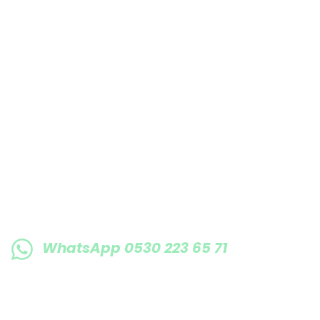
E-BÜLTENE KAYIT OLUN KAMPANYALARIMI
WhatsApp 0530 223 65 71
0530 223 65 71