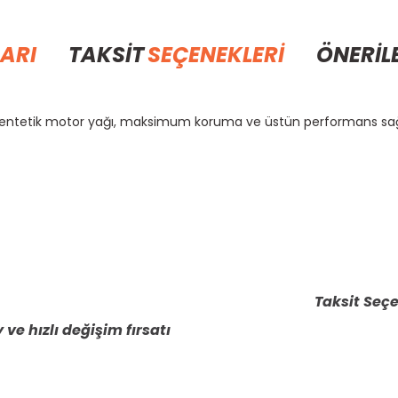
ARI
TAKSİT
SEÇENEKLERİ
ÖNERİL
entetik motor yağı, maksimum koruma ve üstün performans sağl
rda yetersiz gördüğünüz noktaları öneri formunu kullanarak tarafımıza il
Bu ürüne ilk yorumu siz yapın!
Yorum Yaz
Taksit Seçe
 ve hızlı değişim fırsatı